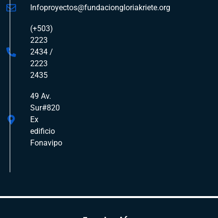
Infoproyectos@fundaciongloriakriete.org
(+503)
2223
2434 /
2223
2435
49 Av.
Sur#820
Ex
edificio
Fonavipo