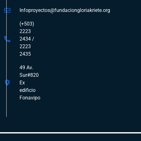
Infoproyectos@fundaciongloriakriete.org
(+503)
2223
2434 /
2223
2435
49 Av.
Sur#820
Ex
edificio
Fonavipo