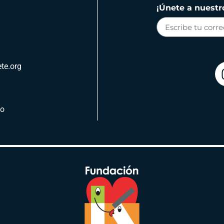
¡Únete a nuestro
te.org
po